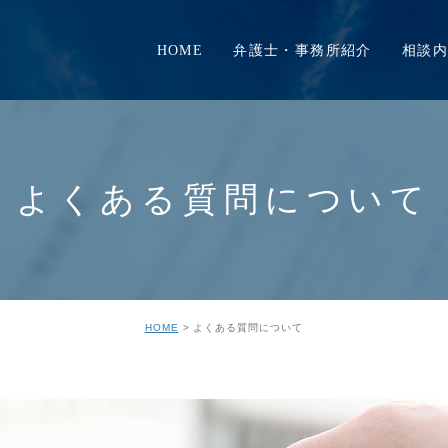
HOME
弁護士・事務所紹介
相談内
当事務所の特徴
家賃滞納、
事務所挨拶
立ち退き
弁護士紹介
その他不動
よくある質問について
事務所紹介
HOME
よくある質問について